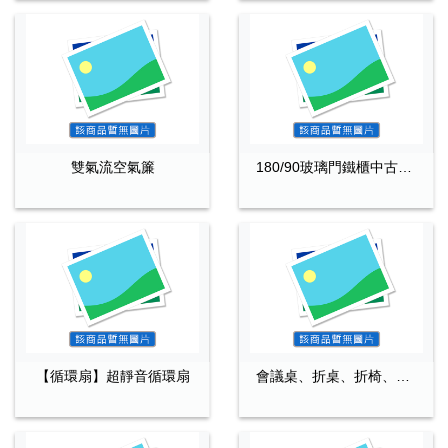
雙氣流空氣簾
180/90玻璃門鐵櫃中古15開6開鐵櫃20開鐵櫃木櫃...
【循環扇】超靜音循環扇
會議桌、折桌、折椅、主管椅置務櫃，資料櫃，零件櫃，