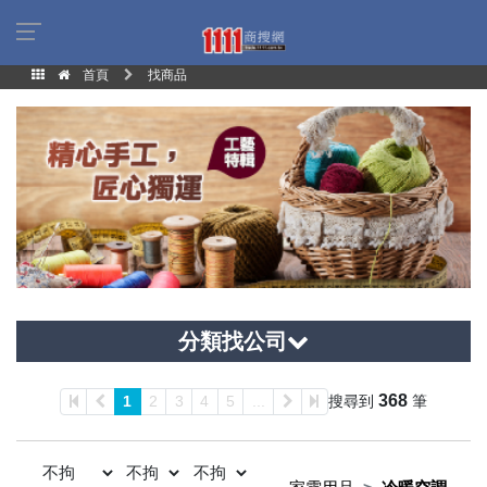
首頁
找商品
分類找公司
368
1
2
3
4
5
...
搜尋到
筆