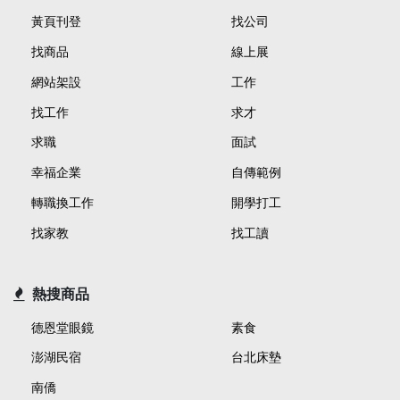
黃頁刊登
找公司
找商品
線上展
網站架設
工作
找工作
求才
求職
面試
幸福企業
自傳範例
轉職換工作
開學打工
找家教
找工讀
熱搜商品
德恩堂眼鏡
素食
澎湖民宿
台北床墊
南僑