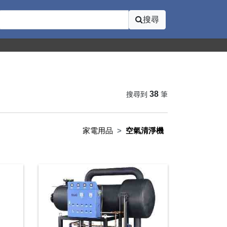
搜尋
38
搜尋到
筆
家電用品
空氣清淨機