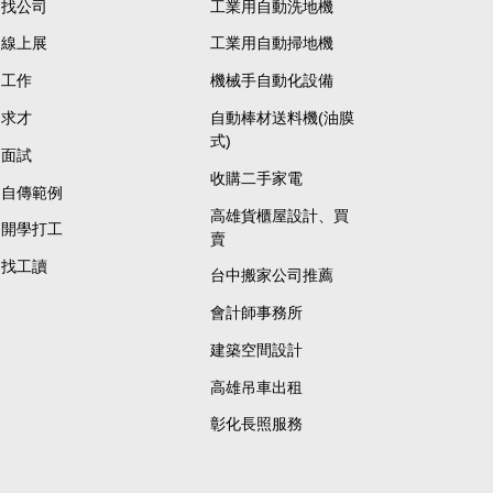
找公司
工業用自動洗地機
線上展
工業用自動掃地機
工作
機械手自動化設備
求才
自動棒材送料機(油膜
式)
面試
收購二手家電
自傳範例
高雄貨櫃屋設計、買
開學打工
賣
找工讀
台中搬家公司推薦
會計師事務所
建築空間設計
高雄吊車出租
彰化長照服務