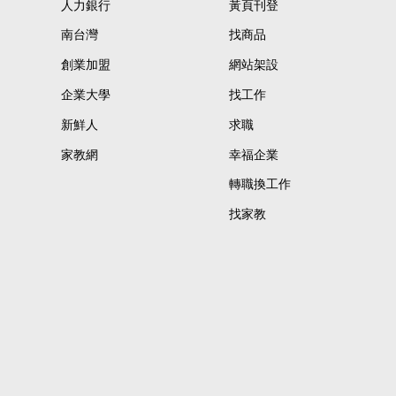
人力銀行
黃頁刊登
南台灣
找商品
創業加盟
網站架設
企業大學
找工作
新鮮人
求職
家教網
幸福企業
轉職換工作
找家教