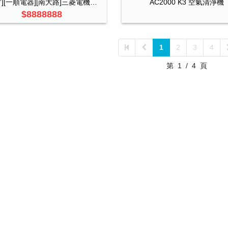
[新竹][一順電器][南大路]三菱電機全系列冷暖機第1,2級節能/日立/大金/國際/禾聯2
AC2000 K3 空氣清淨機
$8888888
1
2
3
4
第
1
/
4
頁