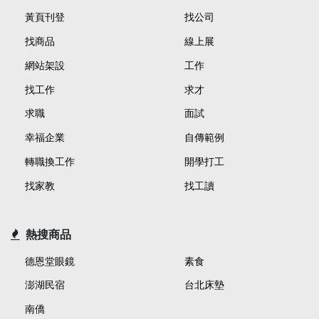
黃頁刊登
找公司
找商品
線上展
網站架設
工作
找工作
求才
求職
面試
幸福企業
自傳範例
轉職換工作
開學打工
找家教
找工讀
熱搜商品
德恩堂眼鏡
素食
澎湖民宿
台北床墊
南僑