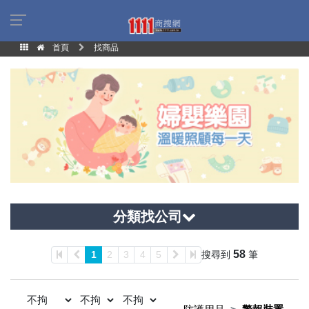
首頁
找商品
分類找公司
58
1
2
3
4
5
搜尋到
筆