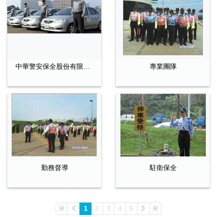
中華警安保全股份有限公司–高雄系統保全
專業團隊
勤務督導
駐衛保全
1
2
3
4
5