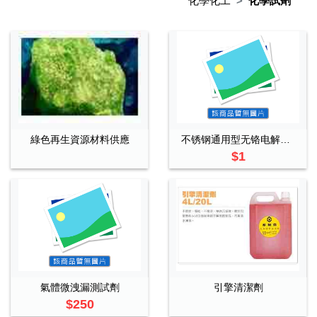
化學化工
化學試劑
綠色再生資源材料供應
不锈钢通用型无铬电解抛光液
$1
氣體微洩漏測試劑
引擎清潔劑
$250