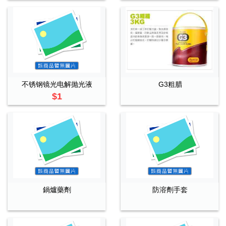
不锈钢镜光电解抛光液
G3粗腊
$1
鍋爐藥劑
防溶劑手套