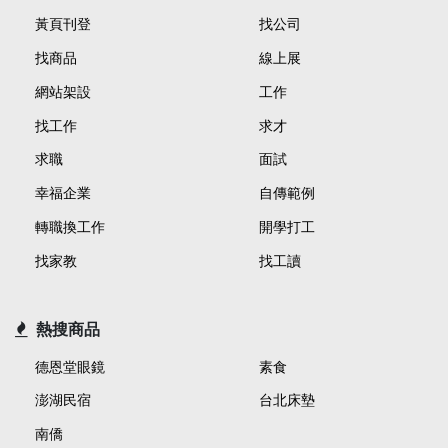
黃頁刊登
找公司
找商品
線上展
網站架設
工作
找工作
求才
求職
面試
幸福企業
自傳範例
轉職換工作
開學打工
找家教
找工讀
熱搜商品
德恩堂眼鏡
素食
澎湖民宿
台北床墊
南僑