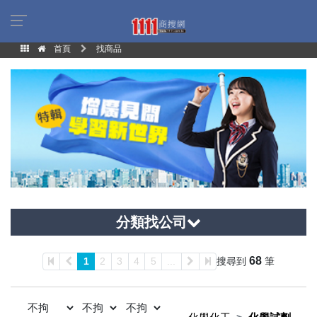
首頁
找商品
分類找公司
68
1
2
3
4
5
...
搜尋到
筆