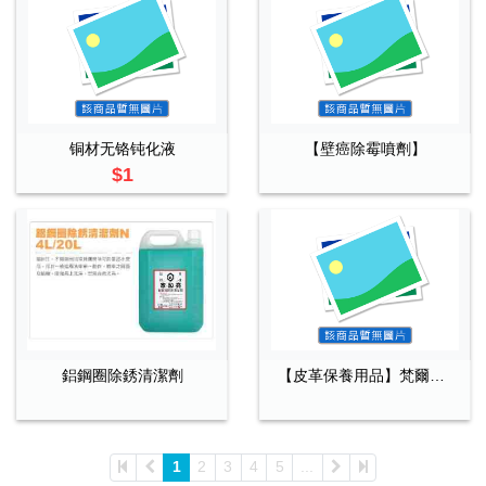
铜材无铬钝化液
【壁癌除霉噴劑】
$1
鋁鋼圈除銹清潔劑
【皮革保養用品】梵爾皮革除黴
1
2
3
4
5
...