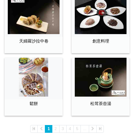
天婦羅沙拉中卷
創意料理
鬆餅
松茸茶壺湯
1
2
3
4
5
...