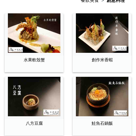
餐飲美食
創意料理
水果軟殼蟹
創作米香蝦
八方豆腐
鮭魚石鍋飯