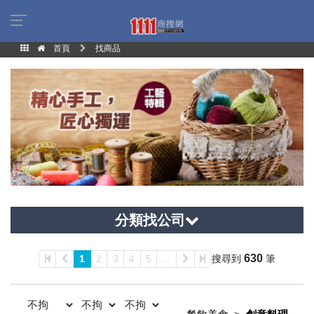
首頁
找商品
分類找公司
630
1
2
3
4
5
...
搜尋到
筆