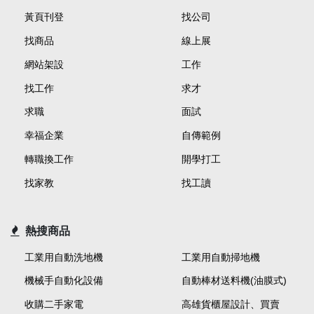
黃頁刊登
找公司
找商品
線上展
網站架設
工作
找工作
求才
求職
面試
幸福企業
自傳範例
轉職換工作
開學打工
找家教
找工讀
熱搜商品
工業用自動洗地機
工業用自動掃地機
機械手自動化設備
自動棒材送料機(油膜式)
收購二手家電
高雄貨櫃屋設計、買賣