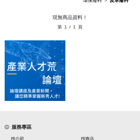
環保廢料
皮革廢料
現無商品資料！
第
1
/
1
頁
服務專區
找公司
找商品