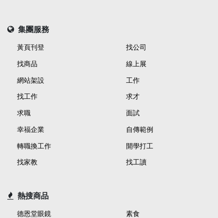
集團服務
黃頁刊登
找公司
找商品
線上展
網站架設
工作
找工作
求才
求職
面試
幸福企業
自傳範例
轉職換工作
開學打工
找家教
找工讀
熱搜商品
德恩堂眼鏡
素食