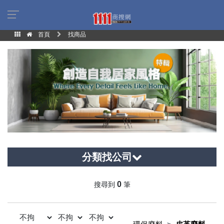
首頁
找商品
分類找公司
0
搜尋到
筆