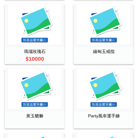
瑪瑙玫瑰石
緬甸玉戒指
$10000
黃玉貔貅
Party風幸運手鍊