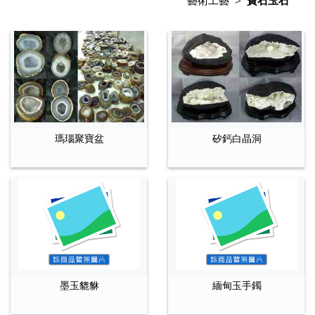
藝術工藝
寶石玉石
瑪瑙聚寶盆
矽鈣白晶洞
墨玉貔貅
緬甸玉手鐲