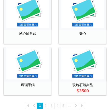
珍心珍意戒
繫心
瑪瑙手鐲
玫瑰石雕刻品
$3500
1
2
3
4
5
...