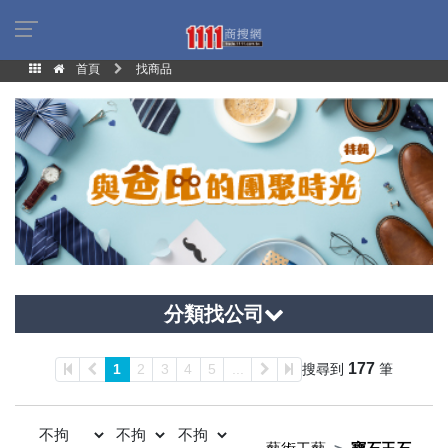
首頁
找商品
分類找公司
177
1
2
3
4
5
...
搜尋到
筆