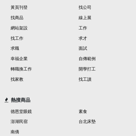
黃頁刊登
找公司
找商品
線上展
網站架設
工作
找工作
求才
求職
面試
幸福企業
自傳範例
轉職換工作
開學打工
找家教
找工讀
熱搜商品
德恩堂眼鏡
素食
澎湖民宿
台北床墊
南僑