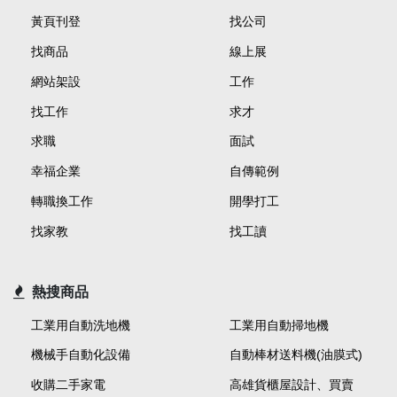
黃頁刊登
找公司
找商品
線上展
網站架設
工作
找工作
求才
求職
面試
幸福企業
自傳範例
轉職換工作
開學打工
找家教
找工讀
熱搜商品
工業用自動洗地機
工業用自動掃地機
機械手自動化設備
自動棒材送料機(油膜式)
收購二手家電
高雄貨櫃屋設計、買賣