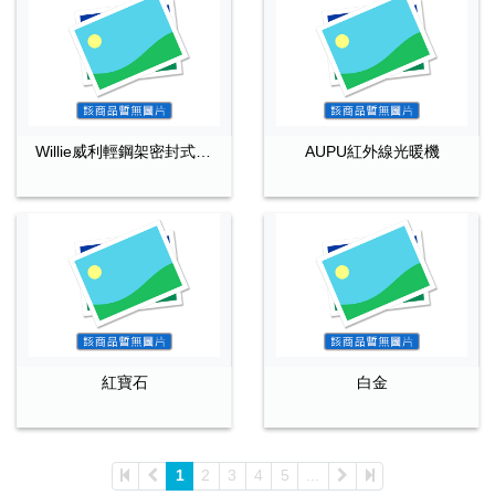
Willie威利輕鋼架密封式節能風扇
AUPU紅外線光暖機
紅寶石
白金
1
2
3
4
5
...