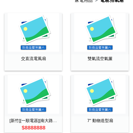
家電用品
電扇.排氣扇
交直流電風扇
雙氣流空氣簾
[新竹][一順電器][南大路]三菱電機全系列冷暖機第1,2級節能/日立/大金/國際/禾聯2
7" 動物造型扇
$8888888