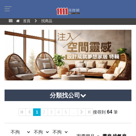
首頁
找商品
分類找公司
64
1
2
3
4
5
...
搜尋到
筆