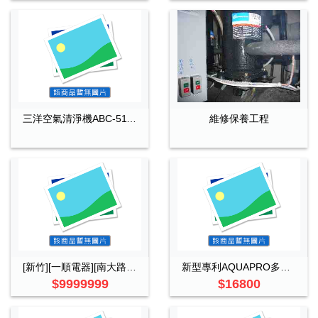
三洋空氣清淨機ABC-511S
維修保養工程
[新竹][一順電器][南大路]三菱電機全系列冷暖機第1,2級節能/日立/大金/國際/禾聯
新型專利AQUAPRO多功能造霧機微霧降溫系統
$9999999
$16800