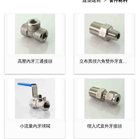
建築建材
管件材料
高壓內牙三通接頭
立布異徑六角雙外牙直接頭
小流量內牙球閥
喫入式直外牙接頭