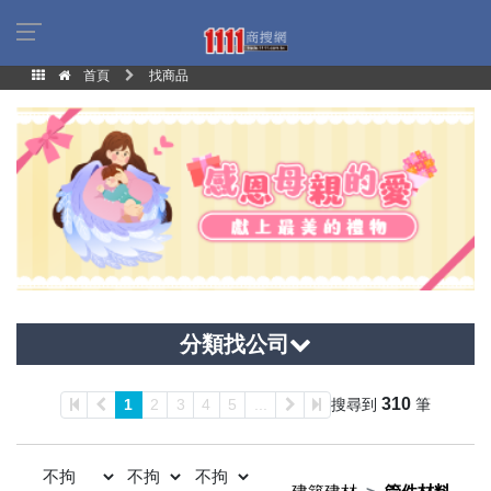
首頁
找商品
分類找公司
310
1
2
3
4
5
...
搜尋到
筆