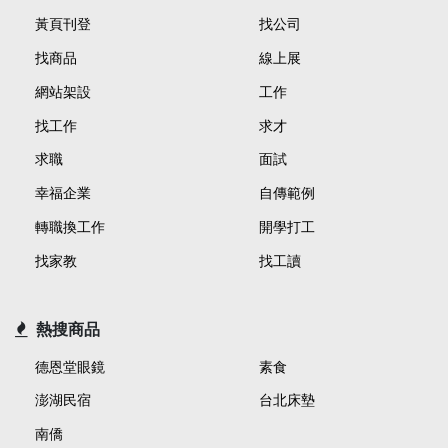
黃頁刊登
找公司
找商品
線上展
網站架設
工作
找工作
求才
求職
面試
幸福企業
自傳範例
轉職換工作
開學打工
找家教
找工讀
熱搜商品
德恩堂眼鏡
素食
澎湖民宿
台北床墊
南僑