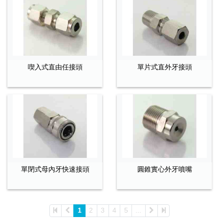
喫入式直由任接頭
單片式直外牙接頭
單閉式母內牙快速接頭
圓錐實心外牙噴嘴
1
2
3
4
5
...