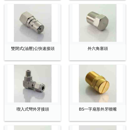
雙閉式(油壓)公快速接頭
外六角塞頭
喫入式彎外牙接頭
BS一字扇形外牙噴嘴