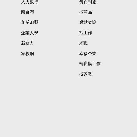
人力銀行
黃頁刊登
南台灣
找商品
創業加盟
網站架設
企業大學
找工作
新鮮人
求職
家教網
幸福企業
轉職換工作
找家教