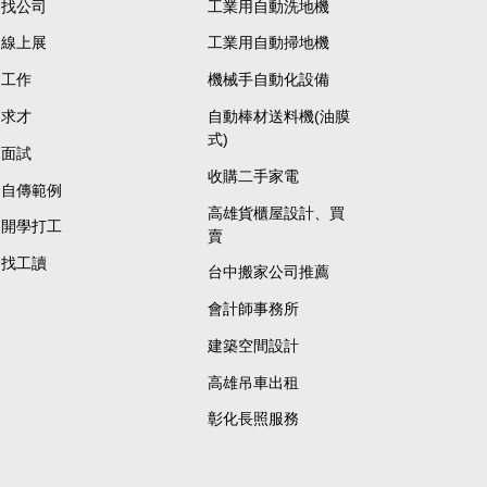
找公司
工業用自動洗地機
線上展
工業用自動掃地機
工作
機械手自動化設備
求才
自動棒材送料機(油膜
式)
面試
收購二手家電
自傳範例
高雄貨櫃屋設計、買
開學打工
賣
找工讀
台中搬家公司推薦
會計師事務所
建築空間設計
高雄吊車出租
彰化長照服務