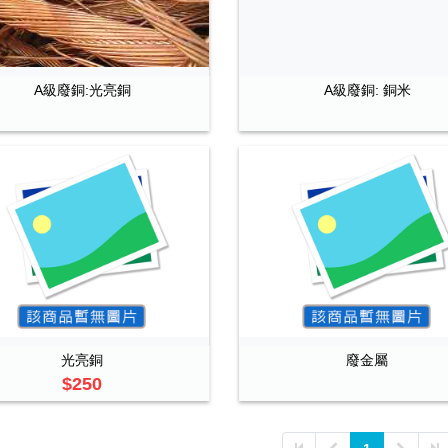
A級廢銅:光亮銅
A級廢銅: 銅米
光亮銅
廢金屬
$250