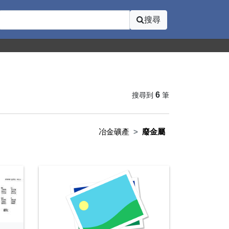
搜尋
6
搜尋到
筆
冶金礦產
廢金屬