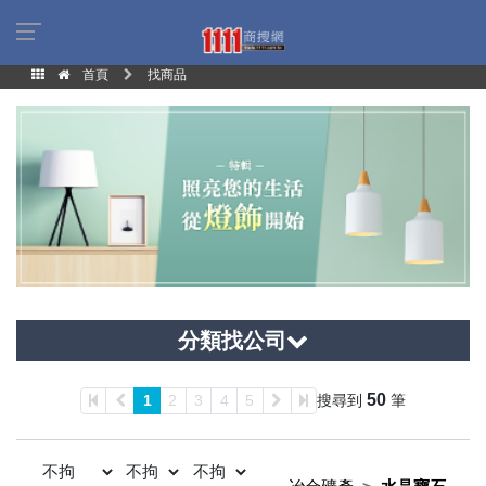
首頁
找商品
分類找公司
50
1
2
3
4
5
搜尋到
筆