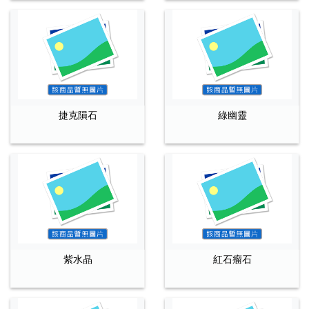
捷克隕石
綠幽靈
紫水晶
紅石瘤石