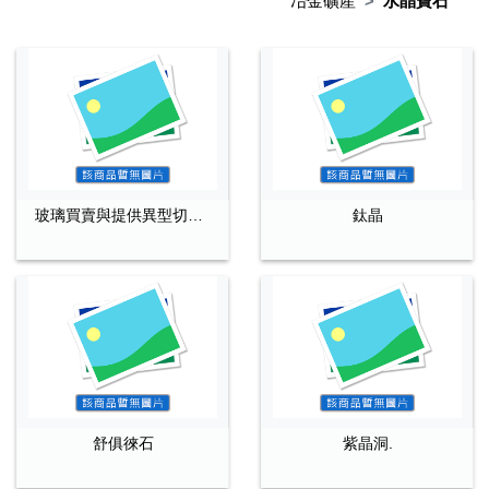
冶金礦產
水晶寶石
玻璃買賣與提供異型切割/研磨/鑽孔/強化 加工服務
鈦晶
舒俱徠石
紫晶洞.