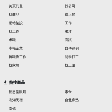
黃頁刊登
找公司
找商品
線上展
網站架設
工作
找工作
求才
求職
面試
幸福企業
自傳範例
轉職換工作
開學打工
找家教
找工讀
熱搜商品
德恩堂眼鏡
素食
澎湖民宿
台北床墊
南僑