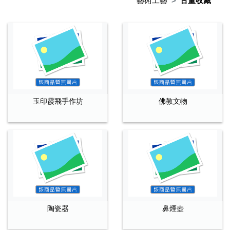
藝術工藝
古董收藏
玉印霞飛手作坊
佛教文物
陶瓷器
鼻煙壺