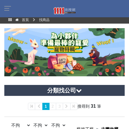
首頁
找商品
分類找公司
31
1
2
3
搜尋到
筆