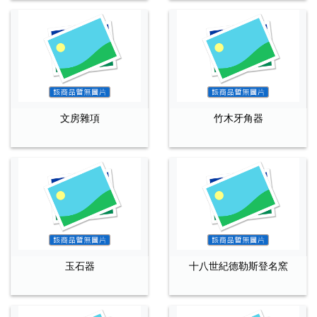
文房雜項
竹木牙角器
玉石器
十八世紀德勒斯登名窯