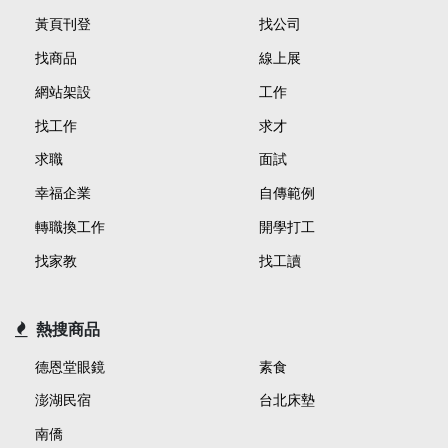
黃頁刊登
找公司
找商品
線上展
網站架設
工作
找工作
求才
求職
面試
幸福企業
自傳範例
轉職換工作
開學打工
找家教
找工讀
熱搜商品
德恩堂眼鏡
素食
澎湖民宿
台北床墊
南僑