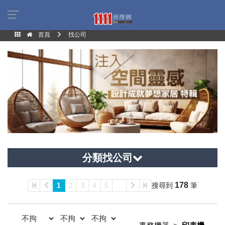
首頁
找公司
分類找公司
178
1
2
3
4
5
...
搜尋到
筆