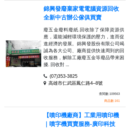
錦興發廢棄家電電腦資源回收
全新中古辦公傢俱買賣
廢五金廢料廢紙.回收除了保障資源供
應，還能減輕環境保護的壓力，進而促
進經濟的發展。錦興發股份有限公司竭
誠為各大公司、廠商提供快速周到的回
收服務，解除工廠廢五金等廢品帶來困
擾. 回收對 ...
(07)353-3825
高雄市仁武區鳳仁路4–8號
查閱數:109563
商品數:161
【噴印機廠商】工業用噴印機
｜噴字機買賣服務-廣印科技