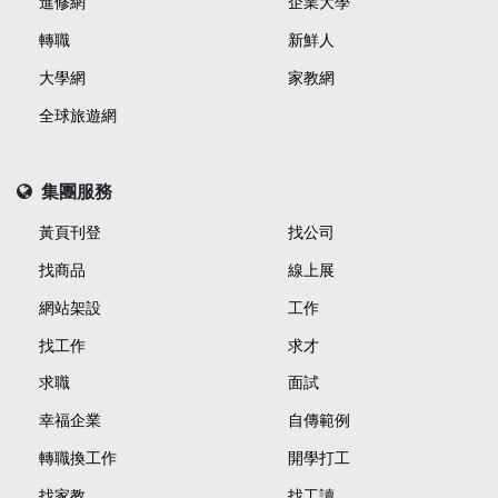
進修網
企業大學
轉職
新鮮人
大學網
家教網
全球旅遊網
集團服務
黃頁刊登
找公司
找商品
線上展
網站架設
工作
找工作
求才
求職
面試
幸福企業
自傳範例
轉職換工作
開學打工
找家教
找工讀