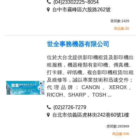
(04)23302225~8054
台中市霧峰區六股路262號
查閱數:1429
商品數:20
世全事務機器有限公司
位於大台北提供影印機租賃及影印機出
租服務，機器種類有影印機、傳真機、
打卡鍾、碎纸機、複合影印機租賃/出租
及維修等，誠以專業技術和迅速交件；
代理品牌：CANON、XEROX、
RICOH、SHARP 、TOSH ...
(02)2726-7279
台北市信義區虎林街242巷60號1樓
查閱數:283969
商品數:336