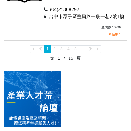
(04)25368292
台中市潭子區豐興路一段一巷2號1樓
查閱數:16736
商品數:1
1
2
3
4
5
...
第
1
/
15
頁