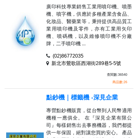
廣印科技專業銷售工業用噴印機、噴墨
機、噴字機，供應於多種產業含食品、
化妝品、醫藥業等，秉持提供高品質工
業用噴印機及零件，亦有工業用矢印
機、噴碼機，以及維修噴印機不分廠
牌，二手噴印機 ...
(02)86772035
新北市鶯歌區西湖街289巷5-5號
查閱數:36540
商品數:26
點鈔機｜標籤機 -深見企業
專營點鈔機販賣，從台幣到人民幣適用
機種一應俱全。 在『深見企業有限公
司』每樣銷售出去事務機器，我們都提
供一年保固，絕對讓您買的安心。 產品