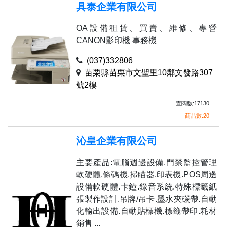
具泰企業有限公司
OA設備租賃、買賣、維修、專營
CANON影印機 事務機
(037)332806
苗栗縣苗栗市文聖里10鄰文發路307
號2樓
查閱數:17130
商品數:20
沁皇企業有限公司
主要產品:電腦週邊設備.門禁監控管理
軟硬體.條碼機.掃瞄器.印表機.POS周邊
設備軟硬體.卡鐘.錄音系統.特殊標籤紙
張製作設計.吊牌/吊卡.墨水夾碳帶.自動
化輸出設備.自動貼標機.標籤帶印.耗材
銷售 ...