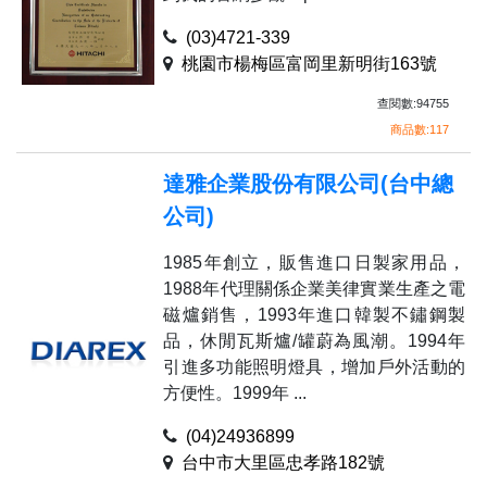
(03)4721-339
桃園市楊梅區富岡里新明街163號
查閱數:94755
商品數:117
達雅企業股份有限公司(台中總
公司)
1985年創立，販售進口日製家用品，
1988年代理關係企業美律實業生產之電
磁爐銷售，1993年進口韓製不鏽鋼製
品，休閒瓦斯爐/罐蔚為風潮。1994年
引進多功能照明燈具，增加戶外活動的
方便性。1999年 ...
(04)24936899
台中市大里區忠孝路182號