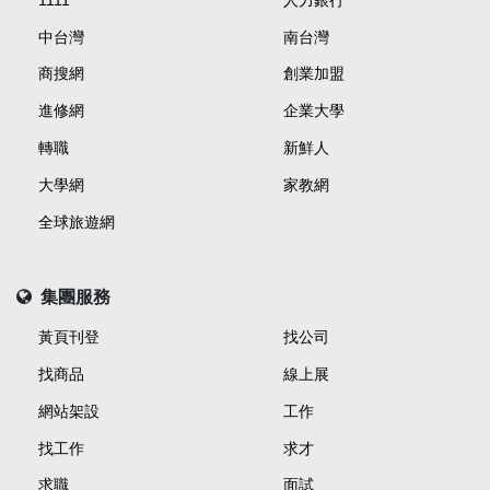
中台灣
南台灣
商搜網
創業加盟
進修網
企業大學
轉職
新鮮人
大學網
家教網
全球旅遊網
集團服務
黃頁刊登
找公司
找商品
線上展
網站架設
工作
找工作
求才
求職
面試