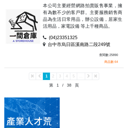
本公司主要經營網路拍賣販售事業，擁
有為數不少的客戶群。主要服務銷售商
品為生活日常用品，辦公設備，居家生
活用品，家電設備 等上千種商品。
(04)23351325
台中市烏日區溪南路二段249號
查閱數:25890
商品數:64
1
2
3
4
5
...
第
1
/
38
頁