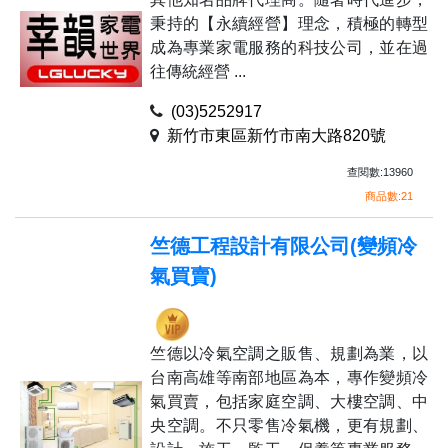
秉持的【永續經營】理念，積極的轉型
成為專業家電服務的科技公司，並在過
往傳統經營 ...
(03)5252917
新竹市東區新竹市南大路820號
查閱數:13960
商品數:21
竺德工程設計有限公司(變頻冷
氣買賣)
竺德以冷氣空調之販售、規劃為業，以
台南高雄等南部地區為本，專作變頻冷
氣買賣，包括家庭空調、大樓空調、中
央空調。不只零售冷氣機，更有規劃、