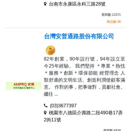
台南市永康區永科三路28號
查閱數:12371
商品數:38
台灣安普通路股份有限公司
82年創業，90年設行號，94年設立至
今25年經驗。 我們堅持 ＊專業＊熱忱
＊服務＊創新＊環保節能 經營理念 人
類舒適的文明生活。創造利潤使顧客滿
意。 作對的事，把事做對，貢獻社會。
繼往 ...
(03)3677397
桃園市八德區介壽路二段490巷17弄
2衖11號
查閱數:6838