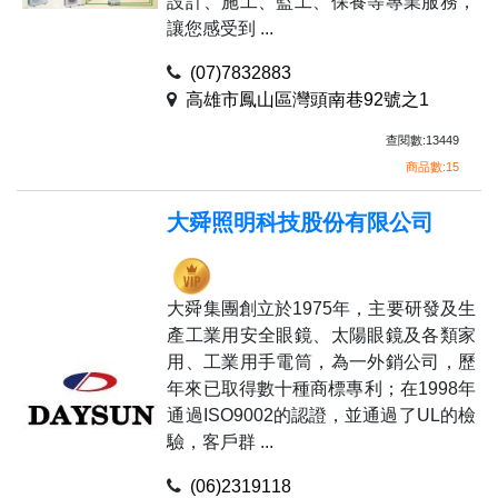
設計、施工、監工、保養等專業服務，
讓您感受到 ...
(07)7832883
高雄市鳳山區灣頭南巷92號之1
查閱數:13449
商品數:15
大舜照明科技股份有限公司
大舜集團創立於1975年，主要研發及生
產工業用安全眼鏡、太陽眼鏡及各類家
用、工業用手電筒，為一外銷公司，歷
年來已取得數十種商標專利；在1998年
通過ISO9002的認證，並通過了UL的檢
驗，客戶群 ...
(06)2319118