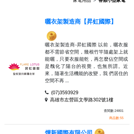
家電用品
各類小型家電
曬衣架製造商【昇虹國際】
曬衣架製造商-昇虹國際 以前，曬衣服
都不需節省空間，幾根竹竿隨處架上就
能曬，只要衣服能乾，再怎麼佔空間或
是醜化了陽台的視覺，也無所謂。近
來，隨著生活機能的改變，我 們居住的
空間不再 ...
(07)3593929
高雄市左營區文學路302號1樓
查閱數:24801
商品數:55
燁新國際有限公司