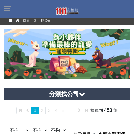
首頁
找公司
分類找公司
453
1
2
3
4
5
...
搜尋到
筆