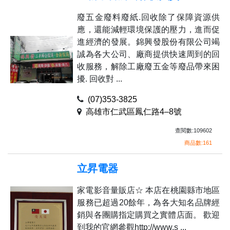
廢五金廢料廢紙.回收除了保障資源供
應，還能減輕環境保護的壓力，進而促
進經濟的發展。錦興發股份有限公司竭
誠為各大公司、廠商提供快速周到的回
收服務，解除工廠廢五金等廢品帶來困
擾. 回收對 ...
(07)353-3825
高雄市仁武區鳳仁路4–8號
查閱數:109602
商品數:161
立昇電器
家電影音量販店☆ 本店在桃園縣市地區
服務已超過20餘年，為各大知名品牌經
銷與各團購指定購買之實體店面。 歡迎
到我的官網參觀http://www.s ...