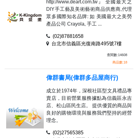
http://www.deart.com.tw』 全國最大之
DIY手工藝及美術藝術商品供應商,代理
眾多國際知名品牌: 如 美國最大之美勞
產品公司 Crayola, 手工 ...
(02)87881658
台北市信義區光復南路495號7樓
查閱數:14608
商品數:18
偉群書局(偉群多品屋商行)
成立於1974年，深根社區型文具禮品專
賣店，目前營業服務據點為信義區永吉
店、松山區民生店。 提供優質的商品與
良好的購物環境與服務我們堅持的經營
理念。
(02)27565385