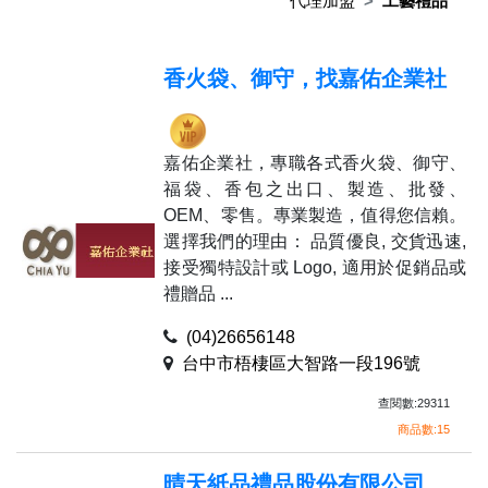
代理加盟
工藝禮品
香火袋、御守，找嘉佑企業社
嘉佑企業社，專職各式香火袋、御守、
福袋、香包之出口、製造、批發、
OEM、零售。專業製造，值得您信賴。
選擇我們的理由： 品質優良, 交貨迅速,
接受獨特設計或 Logo, 適用於促銷品或
禮贈品 ...
(04)26656148
台中市梧棲區大智路一段196號
查閱數:29311
商品數:15
晴天紙品禮品股份有限公司