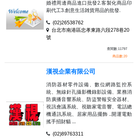
婚禮周邊商品進口批發2.客製化商品印
刷代工3.創意生活雑貨用品的批發.
(02)26538762
台北市南港區忠孝東路六段278巷20
號
查閱數:11797
商品數:20
漢視企業有限公司
消防器材零件設備、數位網路監控系
統、無線針孔攝影機錄影設備、業務消
防廣播音響系統、防盜警報安全器材、
視訊會議系統、視聽家電音響、電話總
機通訊系統、居家用品擺飾 ..開運電動
搖手招財貓 ...
(02)89763311