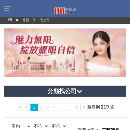
首頁
找公司
分類找公司
219
1
2
3
4
5
...
搜尋到
筆