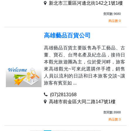
新北市三重區河邊北街142之1號1樓
查閱數:9680
商品數:0
高雄藝品百貨公司
高雄藝品百貨主要販售為手工藝品、古
董、寶石、台灣名產及紀念品，接待日
本觀光旅遊團為主，位於愛河畔，旅客
來高雄觀光~可來此選購伴手禮，銷售
人員以流利的日語和日本旅客交談~讓
旅客有賓至如 ...
(07)2813168
高雄市前金區大同二路147號1樓
查閱數:8988
商品數:0