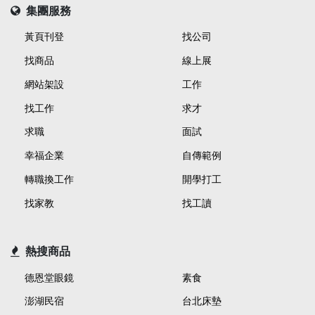
集團服務
黃頁刊登
找公司
找商品
線上展
網站架設
工作
找工作
求才
求職
面試
幸福企業
自傳範例
轉職換工作
開學打工
找家教
找工讀
熱搜商品
德恩堂眼鏡
素食
澎湖民宿
台北床墊