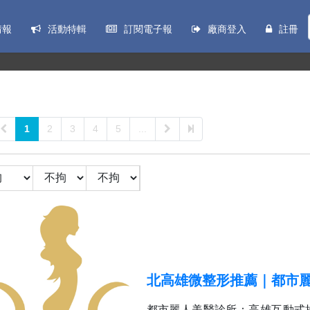
情報
活動特輯
訂閱電子報
廠商登入
註冊
1
2
3
4
5
...
北高雄微整形推薦｜都市
都市麗人美醫診所：高雄互動式