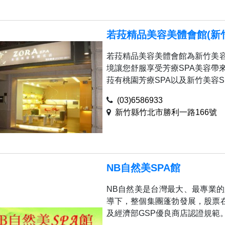
若菈精品美容美體會館(新
若菈精品美容美體會館為新竹美
境讓您舒服享受芳療SPA美容帶
菈有桃園芳療SPA以及新竹美容SPA
(03)6586933
新竹縣竹北市勝利一路166號
NB自然美SPA館
NB自然美是台灣最大、最專業
導下，整個集團蓬勃發展，股票在
及經濟部GSP優良商店認證規範。 