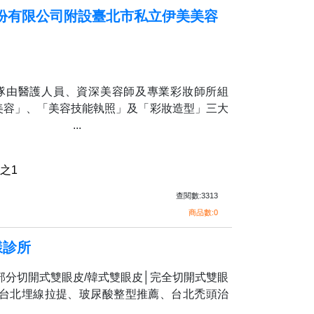
份有限公司附設臺北市私立伊美美容
隊由醫護人員、資深美容師及專業彩妝師所組
美容」、「美容技能執照」及「彩妝造型」三大
隊。 ...
之1
查閱數:3313
商品數:0
漾診所
部分切開式雙眼皮/韓式雙眼皮│完全切開式雙眼
、台北埋線拉提、玻尿酸整型推薦、台北禿頭治