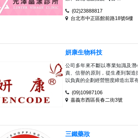
(02)23888817
台北市中正區館前路18號6樓
妍康生物科技
公司多年來不斷以專業知識及潛
責、信譽的原則，從生產到製造
以負責的企劃經營態度締造出眾有口
(09)10987106
嘉義市西區長春二街3號
三鐵藥妝