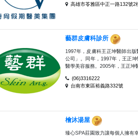
高雄市苓雅區中正一路132號2
藝群皮膚科診所
1997年，皮膚科王正坤醫師出
公司」。同年，1997年，王正
醫學美容服務。2005年，王正坤醫師創
(06)3316222
台南市東區裕義路332號
檜沐湯屋
臻心SPA莊園致力讓每個人擁有