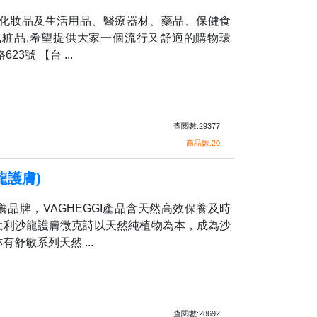
、化妝品及生活用品、醫療器材、藥品、保健食
式粧品,希望提供大家一個流行又舒適的購物環
3號 【台 ...
查閱數:29377
商品數:20
龍護膚)
品牌，VAGHEGGI產品含天然高效保養及時
大利沙龍護膚微克詩以天然純植物為本，成為沙
舒敏系列天然 ...
查閱數:28692