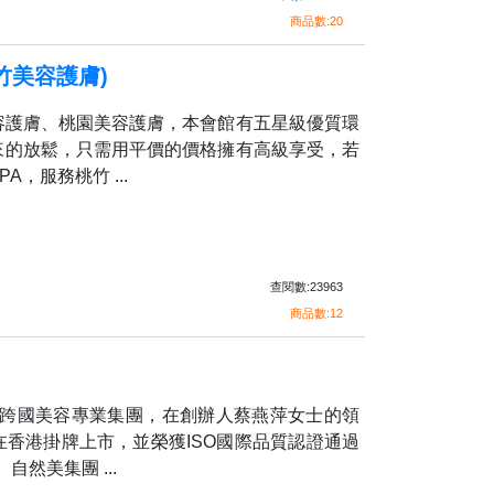
商品數:20
竹美容護膚)
容護膚、桃園美容護膚，本會館有五星級優質環
來的放鬆，只需用平價的價格擁有高級享受，若
，服務桃竹 ...
查閱數:23963
商品數:12
的跨國美容專業集團，在創辦人蔡燕萍女士的領
香港掛牌上市，並榮獲ISO國際品質認證通過
自然美集團 ...