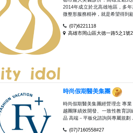
2014年成立於北高雄地區，多
微整形服務精神，就是希望得到顧客
(07)6221118
高雄市岡山區大德一路5之1號
時尚假期醫美集團
時尚假期醫美集團經營理念 專業
越團隊績效開發、一致性教育訓
品 高端－平板化諮詢與專屬規劃 ..
(07)7160558#27