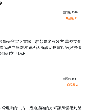
樓
查閱數:7328
商品數:11
版醫學美容雷射書籍「駐顏防老有妙方-華視文化
坤醫師設立藝群皮膚科診所診治皮膚疾病與提供
立「Dr.F ...
查閱數:5637
商品數:2
幸褔健康的生活，透過溫熱的方式讓身體感到溫