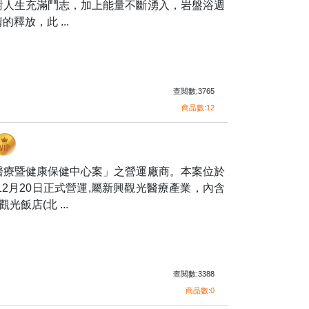
對人生充滿鬥志，加上能量不斷湧入，岩盤浴週
釋放，此 ...
查閱數:3765
商品數:12
醫療暨健康保健中心案」之營運廠商。本案位於
12月20日正式營運,屬新興觀光醫療產業，內含
飯店(北 ...
查閱數:3388
商品數:0