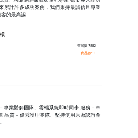
年來累計許多成功案例，我們秉持最誠信且專業
的最高認 ...
2樓
查閱數:7882
商品數:11
－專業醫師團隊、雲端系統即時同步 服務－卓
練 品質－優秀護理團隊、堅持使用原廠認證產
.