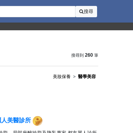
搜尋
260
搜尋到
筆
美妝保養
醫學美容
麗人美醫診所
抽脂、局部麻醉抽脂及隆乳專家 都市麗人診所