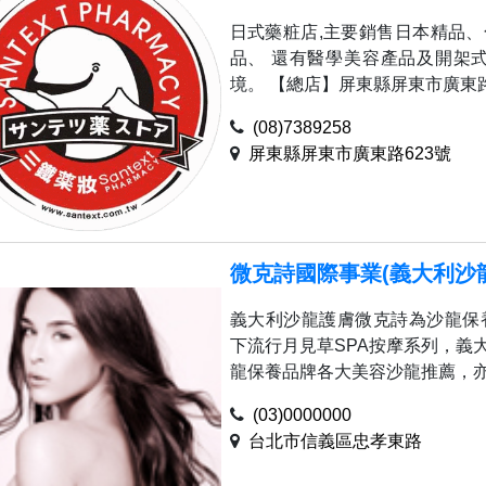
日式藥粧店,主要銷售日本精品
品、 還有醫學美容產品及開架
境。 【總店】屏東縣屏東市廣東路62
(08)7389258
屏東縣屏東市廣東路623號
微克詩國際事業(義大利沙
義大利沙龍護膚微克詩為沙龍保養
下流行月見草SPA按摩系列，義
龍保養品牌各大美容沙龍推薦，亦有
(03)0000000
台北市信義區忠孝東路