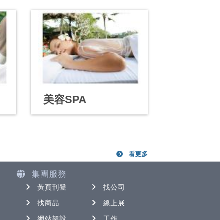
美容SPA
看更多
集團服務
黃頁刊登
找公司
找商品
線上展
網站架設
工作