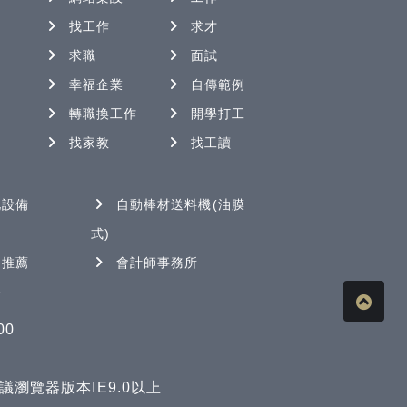
找工作
求才
求職
面試
幸福企業
自傳範例
轉職換工作
開學打工
找家教
找工讀
化設備
自動棒材送料機(油膜
式)
司推薦
會計師事務所
務
00
. 建議瀏覽器版本IE9.0以上