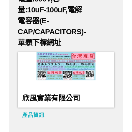
電
解
量:10uF-100uF,電解
電
容
電容器(E-
器
(E-
CAP/CAPACITORS)-
CAP/CAPACITORS)-
單
顆
單顆下標網址
下
標
網
址-
欣風實業有限公司
產品資訊