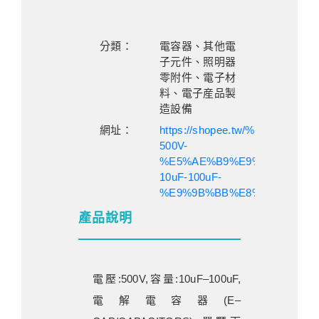
分類：
電容器、其他電
子元件、照明器
零附件、電子材
料、電子産品製
造設備
網址：
https://shopee.tw/%E9%9B%B
500V-
%E5%AE%B9%E9%87%8F-
10uF-100uF-
%E9%9B%BB%E8%A7%A3%E
產品說明
電壓:500V,容量:10uF–100uF,
電解電容器(E–