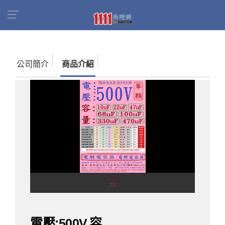
首頁
商家名錄
欣風實業有限公司
商品介紹
電壓:500V,容
量:10uF-100uF,電解電容器(E-CAP/CAPACITORS)-單顆下標網址
公司簡介
商品介紹
電
壓:500V,
容
量:10uF-
電壓:500V,容
100uF,