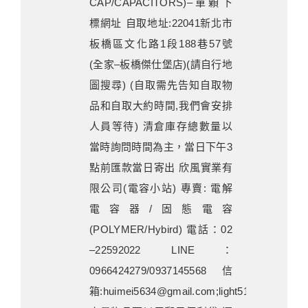
CAP/CAPACITORS)–單顆下
標網址 自取地址:22041新北市
板橋區文化路1段188巷57號
(全家–板橋傑仕堡店)(請自行地
圖搜尋) (自取需先告知自取物
品和自取大約時間,我們會安排
人員等待) 清倉庫存總數量以
當時詢問時間為主，當日下午3
點前匯款當日寄出 欣風實業有
限公司(電容小站) 專賣: 電解
電容器/固態電容
(POLYMER/Hybird) 電話：02
–22592022 LINE：
0966424279/0937145568 信
箱:huimei5634@gmail.com;light51@ms76.hinet