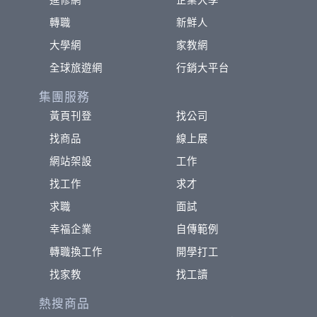
進修網
企業大學
轉職
新鮮人
大學網
家教網
全球旅遊網
行銷大平台
集團服務
黃頁刊登
找公司
找商品
線上展
網站架設
工作
找工作
求才
求職
面試
幸福企業
自傳範例
轉職換工作
開學打工
找家教
找工讀
熱搜商品