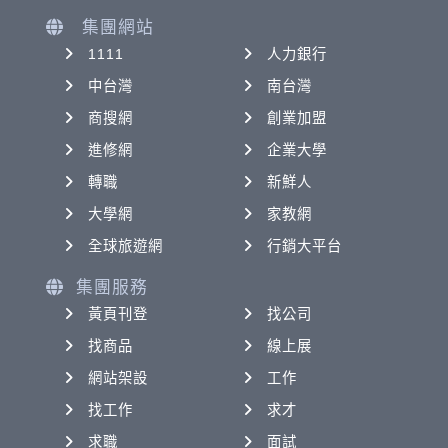
集團網站
1111
人力銀行
中台灣
南台灣
商搜網
創業加盟
進修網
企業大學
轉職
新鮮人
大學網
家教網
全球旅遊網
行銷大平台
集團服務
黃頁刊登
找公司
找商品
線上展
網站架設
工作
找工作
求才
求職
面試