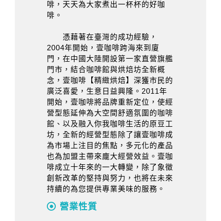
啡，天天為大家煮出一杯杯的好咖
啡。
憑藉著在臺灣的成功經驗，
2004年開始，壹咖啡跨海來到廈
門，在中國大陸開設第一家直營旗艦
門市，結合咖啡館與烘焙坊全新概
念，壹咖啡【精緻烘焙】深獲市民的
廣泛喜愛，生意日益興隆。2011年
開始，壹咖啡將品牌重新定位，使經
營型態延伸為大空間舒適氛圍的咖啡
館、以及融入你我咖啡生活的原豆工
坊，全新的經營型態除了讓壹咖啡成
為市場上注目的焦點，多元化的產品
也為加盟主帶來龐大經營效益。壹咖
啡成立十年來的一大轉變，除了象徵
創新改革的堅持與努力，也將在未來
持續的為您提供專業美味的服務。
營業性質