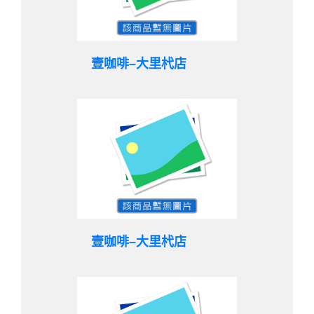
壹咖啡–大里杙店
壹咖啡–大里杙店