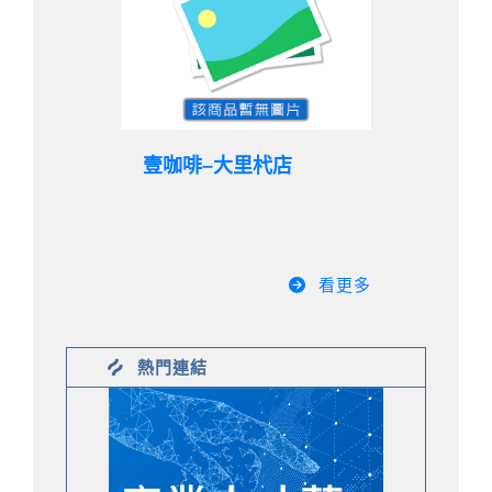
壹咖啡–大里杙店
看更多
熱門連結