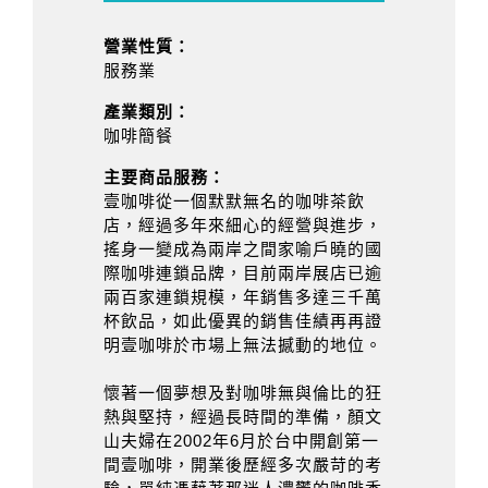
營業性質：
服務業
產業類別：
咖啡簡餐
主要商品服務：
壹咖啡從一個默默無名的咖啡茶飲
店，經過多年來細心的經營與進步，
搖身一變成為兩岸之間家喻戶曉的國
際咖啡連鎖品牌，目前兩岸展店已逾
兩百家連鎖規模，年銷售多達三千萬
杯飲品，如此優異的銷售佳績再再證
明壹咖啡於市場上無法撼動的地位。
懷著一個夢想及對咖啡無與倫比的狂
熱與堅持，經過長時間的準備，顏文
山夫婦在2002年6月於台中開創第一
間壹咖啡，開業後歷經多次嚴苛的考