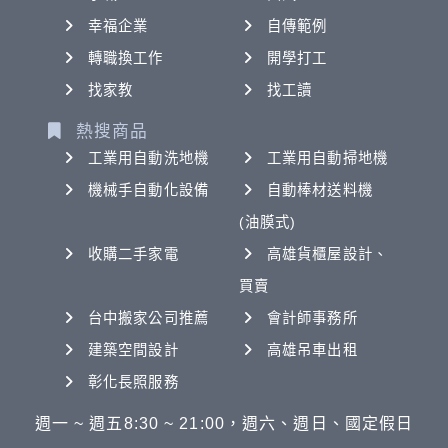
幸福企業
自傳範例
轉職換工作
開學打工
找家教
找工讀
熱搜商品
工業用自動洗地機
工業用自動掃地機
機械手自動化設備
自動棒材送料機
(油膜式)
收購二手家電
高雄貨櫃屋設計、
買賣
台中搬家公司推薦
會計師事務所
建築空間設計
高雄吊車出租
彰化長照服務
週一 ~ 週五8:30 ~ 21:00，週六、週日、國定假日