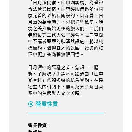
「日月潭民宿～山中湖客棧」為登記
合法營業民宿，由曾經服侍過多位國
家元首的老船長開設的，因深愛上日
月潭的萬種魅力，想把這些私密、絕
境之美推薦給更多的旅人們，目前由
老船長第二代大公子經營。民宿空間
中不講求奢華的裝潢與設施，將以純
樸簡約、溫馨宜人的氛圍，讓您的旅
程中更加充滿著無限回憶。
日月潭中的萬種之美，您想一一體
驗、了解嗎？那絕不可錯過由「山中
湖客棧」帶領暢遊的私房景點，在民
宿主人的引領下，更可充分了解日月
潭中的生態與人文之美喔！
營業性質
營業性質：
服務業