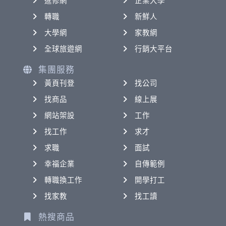
進修網
企業大學
轉職
新鮮人
大學網
家教網
全球旅遊網
行銷大平台
集團服務
黃頁刊登
找公司
找商品
線上展
網站架設
工作
找工作
求才
求職
面試
幸福企業
自傳範例
轉職換工作
開學打工
找家教
找工讀
熱搜商品