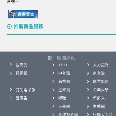
舊機。
推薦商品服務
集團網站
找商品
1111
人力銀行
優
搜情報
中台灣
南台灣
商搜網
創業加盟
訂閱電子報
進修網
企業大學
查
登廣告
轉職
新鮮人
大學網
家教網
全球旅遊網
行銷大平台