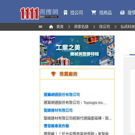
找公司
找商品
搜
首頁
商家名錄
找公司
弘訊科技
推薦廠商
運籌網通股份有限公司
運籌網通股份有限公司﹝Toplogis Inc....
聖緯建材有限公司
聖緯建材有限公司經銷代理國產磁磚、歐...
豐發雞專業炸雞
豐發雞！！於台中豐原當地發跡，氣勢奔...