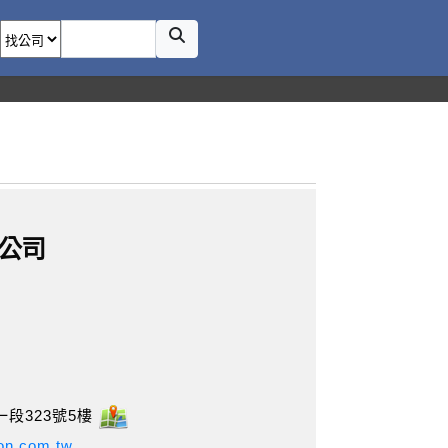
公司
段323號5樓
ion.com.tw