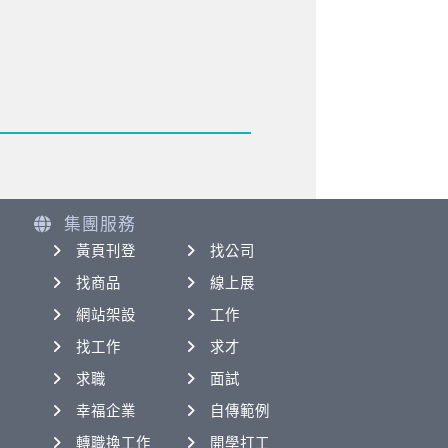
集團服務
黃頁刊登
找公司
找商品
線上展
網站架設
工作
找工作
求才
求職
面試
幸福企業
自傳範例
轉職換工作
開學打工