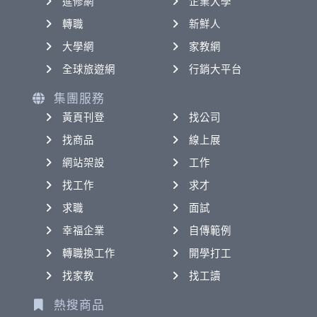
進修網
企業大學
轉職
新鮮人
大學網
家教網
全球旅遊網
行銷大平台
集團服務
黃頁刊登
找公司
找商品
線上展
網站架設
工作
找工作
求才
求職
面試
幸福企業
自傳範例
轉職換工作
開學打工
找家教
找工讀
熱搜商品