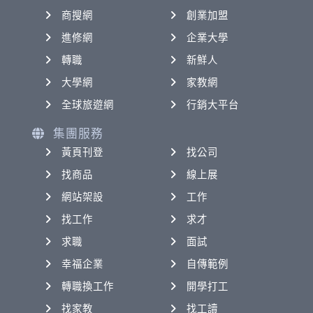
商搜網
創業加盟
進修網
企業大學
轉職
新鮮人
大學網
家教網
全球旅遊網
行銷大平台
集團服務
黃頁刊登
找公司
找商品
線上展
網站架設
工作
找工作
求才
求職
面試
幸福企業
自傳範例
轉職換工作
開學打工
找家教
找工讀