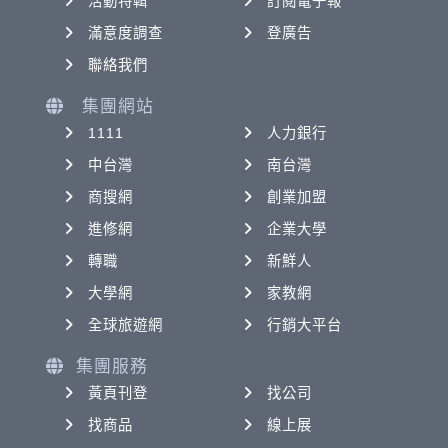
活動特輯
訂閱電子報
滿意度調查
登廣告
聯絡我們
集團網站
1111
人力銀行
中台灣
南台灣
商搜網
創業加盟
進修網
企業大學
轉職
新鮮人
大學網
家教網
全球旅遊網
行銷大平台
集團服務
黃頁刊登
找公司
找商品
線上展