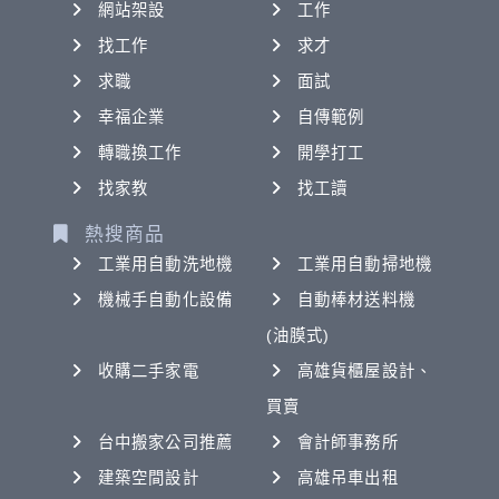
網站架設
工作
找工作
求才
求職
面試
幸福企業
自傳範例
轉職換工作
開學打工
找家教
找工讀
熱搜商品
工業用自動洗地機
工業用自動掃地機
機械手自動化設備
自動棒材送料機
(油膜式)
收購二手家電
高雄貨櫃屋設計、
買賣
台中搬家公司推薦
會計師事務所
建築空間設計
高雄吊車出租