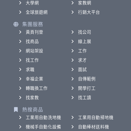
大學網
家教網
全球旅遊網
行銷大平台
集團服務
黃頁刊登
找公司
找商品
線上展
網站架設
工作
找工作
求才
求職
面試
幸福企業
自傳範例
轉職換工作
開學打工
找家教
找工讀
熱搜商品
工業用自動洗地機
工業用自動掃地機
機械手自動化設備
自動棒材送料機