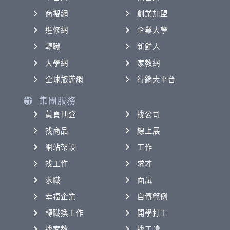
商搜網
創業加盟
進修網
企業大學
轉職
新鮮人
大學網
家教網
全球旅遊網
行銷大平台
集團服務
黃頁刊登
找公司
找商品
線上展
網站架設
工作
找工作
求才
求職
面試
幸福企業
自傳範例
轉職換工作
開學打工
找家教
找工讀