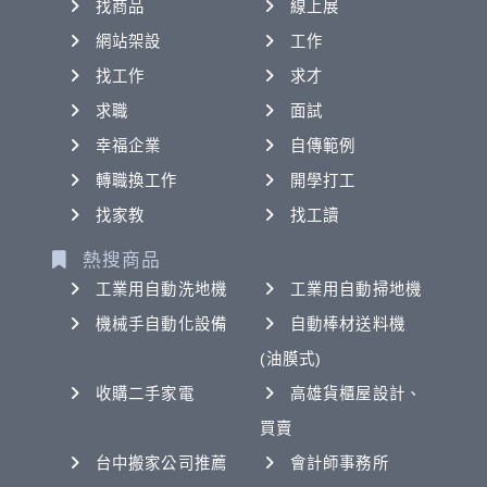
找商品
線上展
網站架設
工作
找工作
求才
求職
面試
幸福企業
自傳範例
轉職換工作
開學打工
找家教
找工讀
熱搜商品
工業用自動洗地機
工業用自動掃地機
機械手自動化設備
自動棒材送料機
(油膜式)
收購二手家電
高雄貨櫃屋設計、
買賣
台中搬家公司推薦
會計師事務所