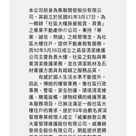
本公司前身為集聯開發股份有限公
司，其創立於民國81年3月17日，為
一精耕「社區大樓房屋租賃、買賣」
之專業不動產仲介公司，秉持「專
業、誠信、熱誠」之經營理念，為社
區大樓住戶，提供不動產租售服務。
而92年5月26日成立之昌晉清潔維護
公司主要負責大樓、社區之駐點與專
業清潔維護業務，並在清潔耗材及石
材養護方面具有超越之服務品質。
有感於國人生活水準不斷提升，
因此，傳統的樓管業務，像社區行政
事務、警衛、安全防護、環境清潔維
護、機電設備、建物結構的維護等基
本服務項目，已無法滿足一般社區大
樓住戶的需求，遂於93年由數名資深
管理專業經理人成立「威廉赫登公寓
大廈管理維護股份有限公司，威廉赫
登保全股份有限公司」期能提供更精