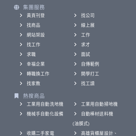
集團服務
黃頁刊登
找公司
找商品
線上展
網站架設
工作
找工作
求才
求職
面試
幸福企業
自傳範例
轉職換工作
開學打工
找家教
找工讀
熱搜商品
工業用自動洗地機
工業用自動掃地機
機械手自動化設備
自動棒材送料機
(油膜式)
收購二手家電
高雄貨櫃屋設計、