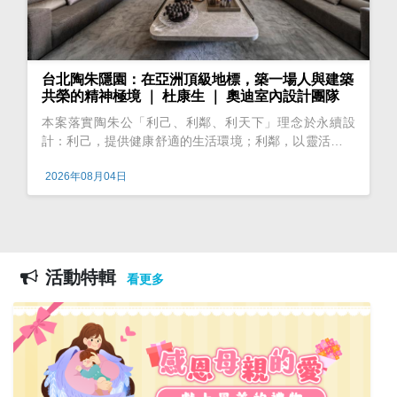
台北陶朱隱園：在亞洲頂級地標，築一場人與建築
共榮的精神極境 ｜ 杜康生 ｜ 奧迪室內設計團隊
本案落實陶朱公「利己、利鄰、利天下」理念於永續設
計：利己，提供健康舒適的生活環境；利鄰，以靈活動線
促進家庭互動；利天下，選用可回收材質、整合高效空氣
2026年08月04日
循環與隔熱系統，呼應建築碳吸收概念。設計使建築成為
能
活動特輯
看更多