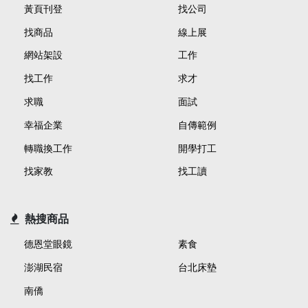
黃頁刊登
找公司
找商品
線上展
網站架設
工作
找工作
求才
求職
面試
幸福企業
自傳範例
轉職換工作
開學打工
找家教
找工讀
熱搜商品
德恩堂眼鏡
素食
澎湖民宿
台北床墊
南僑