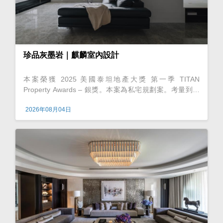
珍品灰墨岩｜麒麟室內設計
本案榮獲 2025 美國泰坦地產大獎 第一季 TITAN
Property Awards – 銀獎。本案為私宅規劃案。考量到家
中孩童的舒適與安全性，設計師以開放式手法進行佈局，
2026年08月04日
不僅帶來寬闊的活動空間，