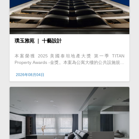
璞玉雅苑 ｜ 十藝設計
本案榮獲 2025 美國泰坦地產大獎 第一季 TITAN
Property Awards -金獎。本案為公寓大樓的公共設施規劃
案。由於位於有著千塘之鄉美名的桃園台地，基地周圍擁
2026年08月04日
有眾多埤塘及田野阡陌，帶