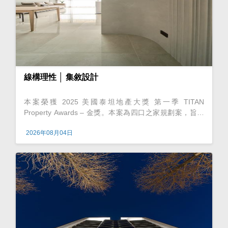
線構理性 │ 集敘設計
本案榮獲 2025 美國泰坦地產大獎 第一季 TITAN
Property Awards – 金獎。本案為四口之家規劃案，旨在
為屋主打造出簡約、舒適、便利的生活空間。此次設計以
2026年08月04日
「形隨機能」為題，強調美