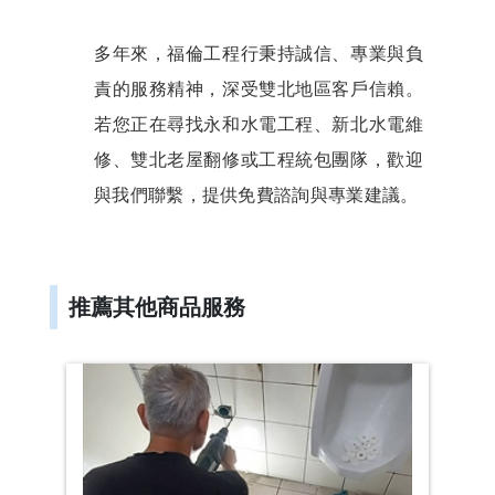
中
永
和
多年來，福倫工程行秉持誠信、專業與負
水
電
工
責的服務精神，深受雙北地區客戶信賴。
程
專
若您正在尋找永和水電工程、新北水電維
業
團
修、雙北老屋翻修或工程統包團隊，歡迎
隊
與我們聯繫，提供免費諮詢與專業建議。
推薦其他商品服務