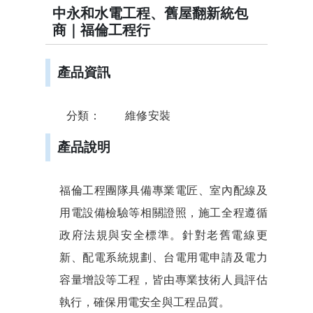
電
中永和水電工程、舊屋翻新統包
工
商｜福倫工程行
程、
舊
屋
翻
產品資訊
新
統
包
商
分類：
維修安裝
｜
福
倫
產品說明
工
程
行-
新
北
福倫工程團隊具備專業電匠、室內配線及
水
電
用電設備檢驗等相關證照，施工全程遵循
推
薦
政府法規與安全標準。針對老舊電線更
｜
雙
新、配電系統規劃、台電用電申請及電力
北
工
容量增設等工程，皆由專業技術人員評估
程
統
執行，確保用電安全與工程品質。
包、