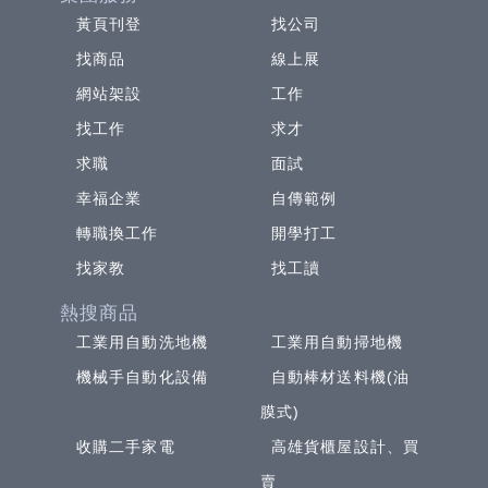
黃頁刊登
找公司
找商品
線上展
網站架設
工作
找工作
求才
求職
面試
幸福企業
自傳範例
轉職換工作
開學打工
找家教
找工讀
熱搜商品
工業用自動洗地機
工業用自動掃地機
機械手自動化設備
自動棒材送料機(油
膜式)
收購二手家電
高雄貨櫃屋設計、買
賣