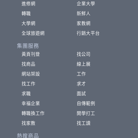
進修網
企業大學
轉職
新鮮人
大學網
家教網
全球旅遊網
行銷大平台
集團服務
黃頁刊登
找公司
找商品
線上展
網站架設
工作
找工作
求才
求職
面試
幸福企業
自傳範例
轉職換工作
開學打工
找家教
找工讀
熱搜商品