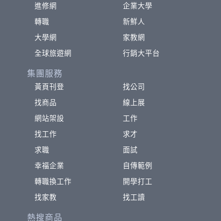
進修網
企業大學
轉職
新鮮人
大學網
家教網
全球旅遊網
行銷大平台
集團服務
黃頁刊登
找公司
找商品
線上展
網站架設
工作
找工作
求才
求職
面試
幸福企業
自傳範例
轉職換工作
開學打工
找家教
找工讀
熱搜商品