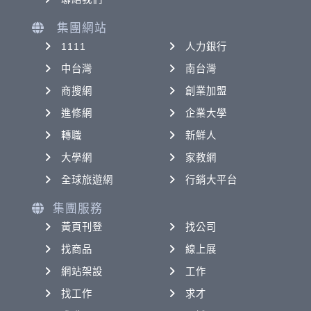
集團網站
1111
人力銀行
中台灣
南台灣
商搜網
創業加盟
進修網
企業大學
轉職
新鮮人
大學網
家教網
全球旅遊網
行銷大平台
集團服務
黃頁刊登
找公司
找商品
線上展
網站架設
工作
找工作
求才