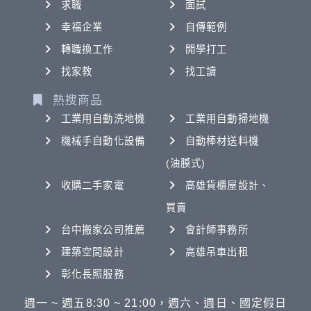
求職
面試
幸福企業
自傳範例
轉職換工作
開學打工
找家教
找工讀
熱搜商品
工業用自動洗地機
工業用自動掃地機
機械手自動化設備
自動棒材送料機
(油膜式)
收購二手家電
高雄貨櫃屋設計、
買賣
台中搬家公司推薦
會計師事務所
建築空間設計
高雄吊車出租
彰化長照服務
週一 ~ 週五8:30 ~ 21:00，週六、週日、國定假日