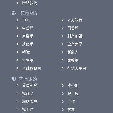
聯絡我們
集團網站
1111
人力銀行
中台灣
南台灣
商搜網
創業加盟
進修網
企業大學
轉職
新鮮人
大學網
家教網
全球旅遊網
行銷大平台
集團服務
黃頁刊登
找公司
找商品
線上展
網站架設
工作
找工作
求才