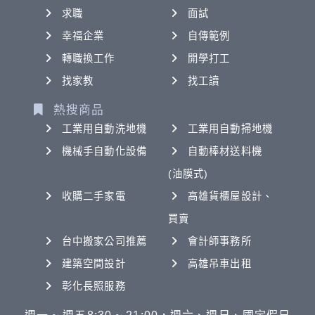
求職
面試
幸福企業
自傳範例
轉職換工作
開學打工
找家教
找工讀
熱搜商品
工業用自動洗地機
工業用自動掃地機
機械手自動化設備
自動棒材送料機
(油膜式)
收購二手家電
高雄貨櫃屋設計、
買賣
台中搬家公司推薦
會計師事務所
建築空間設計
高雄吊車出租
彰化長照服務