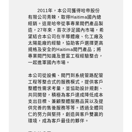
2011年，本公司獲得哈帝股份
有限公司青睞，取得Haitima國內總
經銷。這是哈帝從事專業閥們產品製
造，27年來，首次涉足國內市場，希
望結合本公司在半導體廠、化工廠及
太陽能廠的經驗，協助客戶選擇更高
規格及安全的Haitima閥門產品；將
專業閥門知識及豐富工程經驗整合，
一起進軍國內市場。
本公司從設備、閥門到系統管路配管
工程等整合式的服務模式，提供客戶
整體性需求考量，並協助設計規劃、
共同開發，積極為客戶達成降低成本
支出目標、兼顧整體服務品質以及提
供完善的售後服務等等。透過全體同
仁的努力與堅持，創造與客戶雙贏的
環境，成為客戶最佳的夥伴。