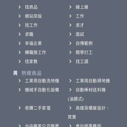
找商品
線上展
網站架設
工作
找工作
求才
求職
面試
幸福企業
自傳範例
轉職換工作
開學打工
找家教
找工讀
熱搜商品
工業用自動洗地機
工業用自動掃地機
機械手自動化設備
自動棒材送料機
(油膜式)
收購二手家電
高雄貨櫃屋設計、
買賣
台中搬家公司推薦
會計師事務所