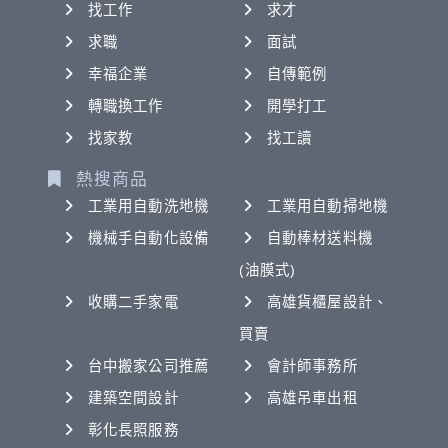
找工作
求才
求職
面試
幸福企業
自傳範例
轉職換工作
開學打工
找家教
找工讀
熱搜商品
工業用自動洗地機
工業用自動掃地機
機械手自動化設備
自動棒材送料機
(油膜式)
收購二手家電
高雄貨櫃屋設計、
買賣
台中搬家公司推薦
會計師事務所
建築空間設計
高雄吊車出租
彰化長照服務