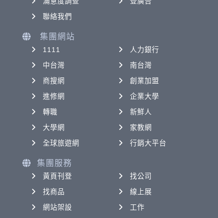
滿意度調查
登廣告
聯絡我們
集團網站
1111
人力銀行
中台灣
南台灣
商搜網
創業加盟
進修網
企業大學
轉職
新鮮人
大學網
家教網
全球旅遊網
行銷大平台
集團服務
黃頁刊登
找公司
找商品
線上展
網站架設
工作