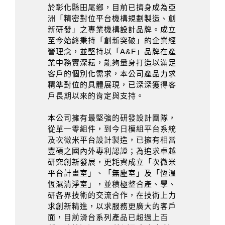
於彰化縣田尾鄉，目前已擠身成為亞
洲「精密對位平台機構規劃製造、創
新研發」之專業機構設計品牌。成立
至今始終秉持「創新突破」的企業經
營理念，並堅持以「A&F」品牌在產
業中務實深耘，能夠量身打造以滿足
客戶的個別化需求，本公司產品力求
精準對位的具體展現，已深深獲得客
戶長期以來的肯定與支持。
本公司擁有最堅強的研發設計團隊，
從單一零組件，到今日模組平台系統
及次微米平台設計製造，已擁有相當
豐碩之國內外專利認證；為追求卓越
研究創新發展，更耗資成立「次微米
平台計畫室」、「無塵室」及「恆溫
恆濕清淨室」，並積極整合產、學、
研各界技術的交流合作，在技術上力
求創新精進，以求服務更廣大的客戶
面，目前滑台系列產品已超過上百