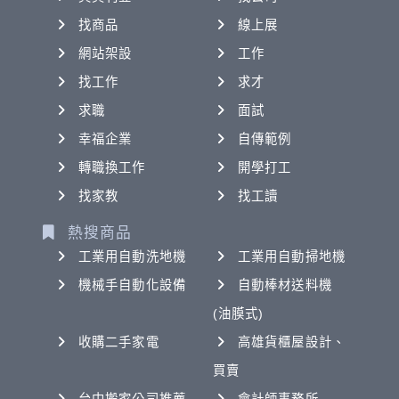
找商品
線上展
網站架設
工作
找工作
求才
求職
面試
幸福企業
自傳範例
轉職換工作
開學打工
找家教
找工讀
熱搜商品
工業用自動洗地機
工業用自動掃地機
機械手自動化設備
自動棒材送料機
(油膜式)
收購二手家電
高雄貨櫃屋設計、
買賣