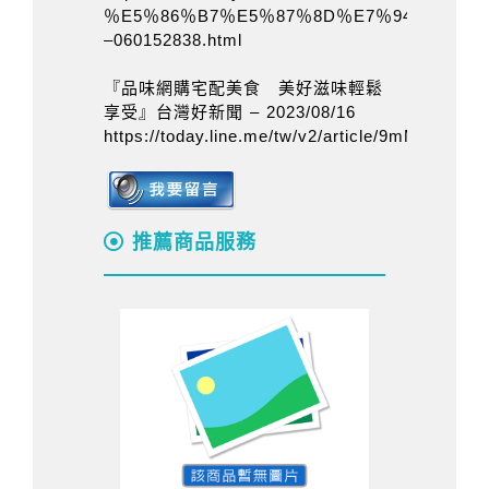
％E5％86％B7％E5％87％8D％E7％94％9F％E
–060152838.html
『品味網購宅配美食 美好滋味輕鬆
享受』台灣好新聞 – 2023/08/16
https://today.line.me/tw/v2/article/9mMXXKg
推薦商品服務