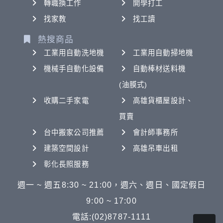
轉職換工作
開學打工
找家教
找工讀
熱搜商品
工業用自動洗地機
工業用自動掃地機
機械手自動化設備
自動棒材送料機
(油膜式)
收購二手家電
高雄貨櫃屋設計、
買賣
台中搬家公司推薦
會計師事務所
建築空間設計
高雄吊車出租
彰化長照服務
週一 ~ 週五8:30 ~ 21:00，週六、週日、國定假日
9:00 ~ 17:00
電話:(02)8787-1111