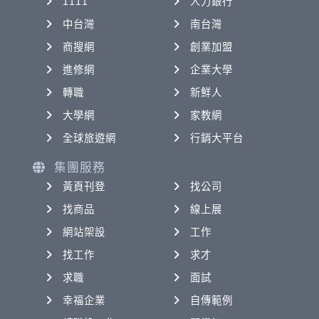
1111
人力銀行
中台灣
南台灣
商搜網
創業加盟
進修網
企業大學
轉職
新鮮人
大學網
家教網
全球旅遊網
行銷大平台
集團服務
黃頁刊登
找公司
找商品
線上展
網站架設
工作
找工作
求才
求職
面試
幸福企業
自傳範例