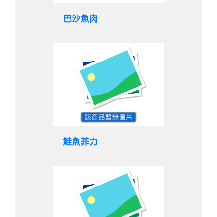
巴沙魚肉
鮭魚菲力