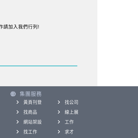
作請加入我們行列!
集團服務
黃頁刊登
找公司
找商品
線上展
網站架設
工作
找工作
求才