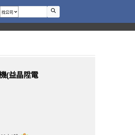
機(益晶陞電