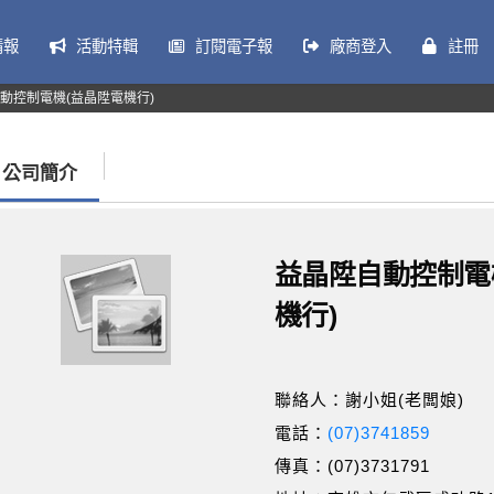
情報
活動特輯
訂閱電子報
廠商登入
註冊
動控制電機(益晶陞電機行)
公司簡介
益晶陞自動控制電
機行)
聯絡人：謝小姐(老闆娘)
電話：
(07)3741859
傳真：(07)3731791