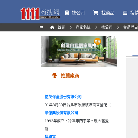
找公司
找商品
搜
首頁
商家名錄
找公司
益晶陞自
推薦廠商
精英保全股份有限公司
91年8月30日台北市政府核准設立登記【...
順億興股份有限公司
1993年成立，冷凍專門事業。現因舊愛
新...
福興宮