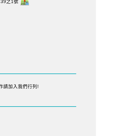
39之1號
作請加入我們行列!