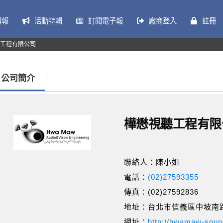
情報
活動特輯
訂閱電子報
廠商登入
註冊
工程有限公司
公司簡介
樺懋視聽工程有限
聯絡人：陳小姐
電話：
(02)27593355
傳真：(02)27592836
地址：台北市信義區中坡南路
網址：
http://hwamaw-soun