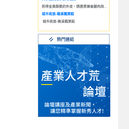
煎得金黃酥脆的外皮，精選黑豬後腿肉與...
城市商旅-礁溪楓葉館
城市商旅-礁溪楓葉館
熱門連結