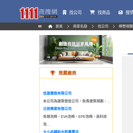
找公司
找商品
搜
首頁
商家名錄
找公司
樺懋視聽
推薦廠商
信基營造有限公司
本公司為建築營造公司，負責建築規劃、...
日辰興業有限公司
各類泡棉，EVA泡棉，EPE泡棉，高科技
泡...
大小品鍋貼水餃專賣店