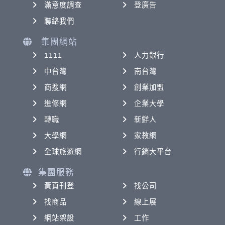
滿意度調查
登廣告
聯絡我們
集團網站
1111
人力銀行
中台灣
南台灣
商搜網
創業加盟
進修網
企業大學
轉職
新鮮人
大學網
家教網
全球旅遊網
行銷大平台
集團服務
黃頁刊登
找公司
找商品
線上展
網站架設
工作