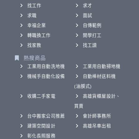
找工作
求才
求職
面試
幸福企業
自傳範例
轉職換工作
開學打工
找家教
找工讀
熱搜商品
工業用自動洗地機
工業用自動掃地機
機械手自動化設備
自動棒材送料機
(油膜式)
收購二手家電
高雄貨櫃屋設計、
買賣
台中搬家公司推薦
會計師事務所
建築空間設計
高雄吊車出租
彰化長照服務