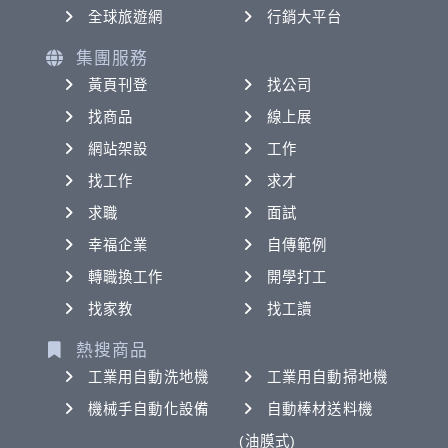
全球旅遊網
行銷大平台
集團服務
黃頁刊登
找公司
找商品
線上展
網站架設
工作
找工作
求才
求職
面試
幸福企業
自傳範例
轉職換工作
開學打工
找家教
找工讀
熱搜商品
工業用自動洗地機
工業用自動掃地機
機械手自動化設備
自動棒材送料機
(油膜式)