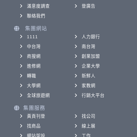
滿意度調查
登廣告
聯絡我們
集團網站
1111
人力銀行
中台灣
南台灣
商搜網
創業加盟
進修網
企業大學
轉職
新鮮人
大學網
家教網
全球旅遊網
行銷大平台
集團服務
黃頁刊登
找公司
找商品
線上展
網站架設
工作