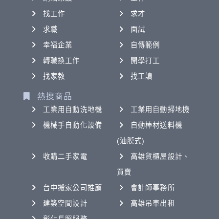
找工作
求才
求職
面試
幸福企業
自傳範例
轉職換工作
開學打工
找家教
找工讀
熱搜商品
工業用自動洗地機
工業用自動掃地機
機械手自動化設備
自動棒材送料機
(油膜式)
收購二手家電
高雄貨櫃屋設計、
買賣
台中搬家公司推薦
會計師事務所
建築空間設計
高雄吊車出租