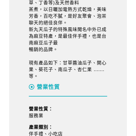
草、丁香等)及天然香料
蒸煮，以日曬加電熱方式乾燥，美味
芳香，百吃不膩，是好友聚會、泡茶
聊天的絕佳良伴。
新丸天瓜子的特殊風味聞名中外已成
為麻豆特產，是最佳伴手禮，也是台
南麻豆瓜子最
暢銷的品牌。
現有產品如下：甘草醬油瓜子、開心
果、葵花子、南瓜子、杏仁果 .......
等。
營業性質
營業性質：
服務業
產業類別：
伴手禮、小吃店