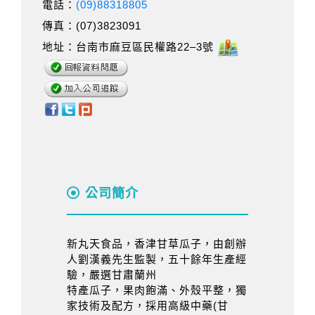
電話：
(09)88318805
傳真：(07)3823091
地址：台南市麻豆區民權路22–3號
公司簡介
新丸天食品，香津甘草瓜子，由創辦
人劉漢義先生監製，五十餘年生產經
驗，嚴選甘肅蘭州
特產瓜子，果肉飽滿、外殼平整，獨
家技術及配方，採用高級中藥(甘