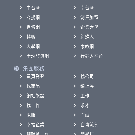
中台灣
南台灣
商搜網
創業加盟
進修網
企業大學
轉職
新鮮人
大學網
家教網
全球旅遊網
行銷大平台
集團服務
黃頁刊登
找公司
找商品
線上展
網站架設
工作
找工作
求才
求職
面試
幸福企業
自傳範例
轉職換工作
開學打工