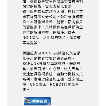
組，根據客戶需求採取最切合實際和
恰當的技術，實現客制化要求。
銷售服務據點跨越五大洲，於各工業
國家均有設立分公司，短距離服務客
戶。本著推崇革新、創新、面向客戶
的實際需求，與時俱進為客戶提供全
方位的解決方案，選擇使用雄克
NO.1產品，活化您的機台，產能效
率再提昇。
德國雄克SCHUNK夾持治具與自動
化夾爪是世界市場的領導品牌，
SCHUNK專精於車床夾具、銑床夾
具、油壓刀桿、中心架、磁力夾具、
快速治具換模系統、自動化機械夾爪
系列，應用於綜合加工機、銑床加工
機、CNC車床、ROBOT自動化系
統。