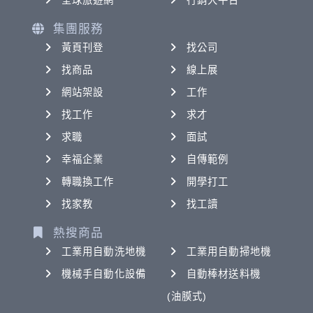
全球旅遊網
行銷大平台
集團服務
黃頁刊登
找公司
找商品
線上展
網站架設
工作
找工作
求才
求職
面試
幸福企業
自傳範例
轉職換工作
開學打工
找家教
找工讀
熱搜商品
工業用自動洗地機
工業用自動掃地機
機械手自動化設備
自動棒材送料機
(油膜式)