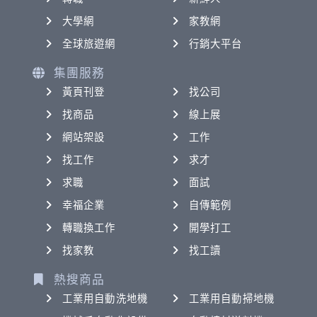
大學網
家教網
全球旅遊網
行銷大平台
集團服務
黃頁刊登
找公司
找商品
線上展
網站架設
工作
找工作
求才
求職
面試
幸福企業
自傳範例
轉職換工作
開學打工
找家教
找工讀
熱搜商品
工業用自動洗地機
工業用自動掃地機