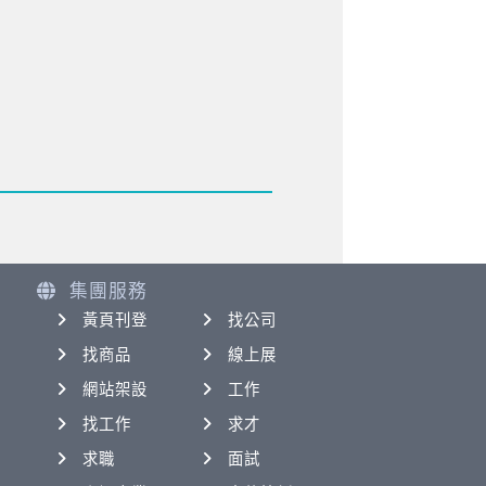
集團服務
黃頁刊登
找公司
找商品
線上展
網站架設
工作
找工作
求才
求職
面試