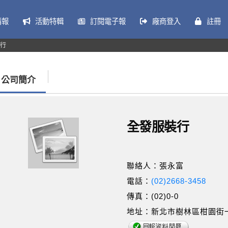
情報
活動特輯
訂閱電子報
廠商登入
註冊
行
公司簡介
全發服裝行
聯絡人：張永富
電話：
(02)2668-3458
傳真：(02)0-0
地址：新北市樹林區柑園街一