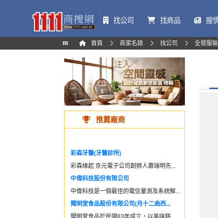
找公司
找商品
搜
首頁
商家名錄
找公司
全發服裝
推薦廠商
彩森牙醫(牙醫診所)
彩森緣起 京元電子公司創辦人蕭瑞明先...
中偉科技股份有限公司
中偉科技是一個最佳的電信量測及系統解...
聞明堂食品股份有限公司(月十二曲西...
聞明堂食品於民國83年成立，以美味糕