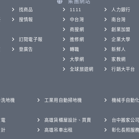
集團網站
找商品
1111
人力銀行
優
搜情報
中台灣
南台灣
商搜網
創業加盟
訂閱電子報
進修網
企業大學
查
登廣告
轉職
新鮮人
大學網
家教網
全球旅遊網
行銷大平台
動洗地機
工業用自動掃地機
機械手自動
家電
高雄貨櫃屋設計、買賣
台中搬家公
設計
高雄吊車出租
彰化長照服