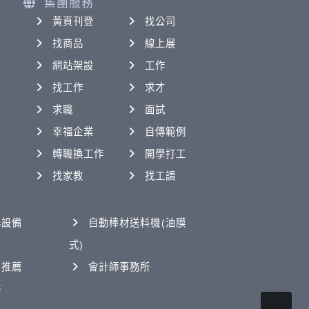
集團服務
黃頁刊登
找公司
找商品
線上展
網站架設
工作
找工作
求才
求職
面試
幸福企業
自傳範例
轉職換工作
開學打工
找家教
找工讀
化設備
自動棒材送料機(油膜
式)
司推薦
會計師事務所
務