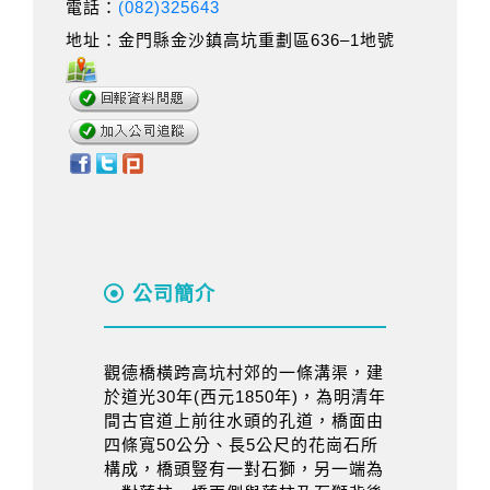
電話：
(082)325643
地址：金門縣金沙鎮高坑重劃區636–1地號
公司簡介
觀德橋橫跨高坑村郊的一條溝渠，建
於道光30年(西元1850年)，為明清年
間古官道上前往水頭的孔道，橋面由
四條寬50公分、長5公尺的花崗石所
構成，橋頭豎有一對石獅，另一端為