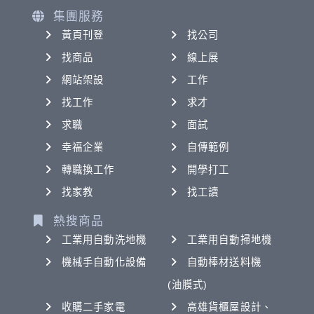
集團服務
黃頁刊登
找公司
找商品
線上展
網站架設
工作
找工作
求才
求職
面試
幸福企業
自傳範例
轉職換工作
開學打工
找家教
找工讀
熱搜商品
工業用自動洗地機
工業用自動掃地機
機械手自動化設備
自動棒材送料機
(油膜式)
收購二手家電
高雄貨櫃屋設計、